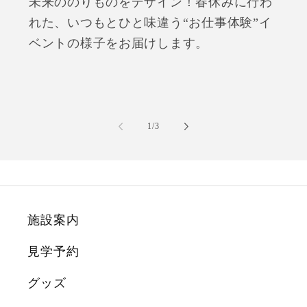
未来ののりものをデザイン！春休みに行わ
れた、いつもとひと味違う“お仕事体験”イ
ベントの様子をお届けします。
の
1
/
3
施設案内
見学予約
グッズ