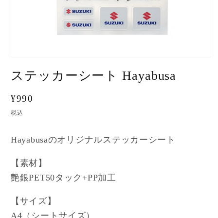
ステッカーシート Hayabusa
通
¥990
常
税込
価
格
Hayabusaのオリジナルステッカーシート
【素材】
艶銀PET50タック+PP加工
【サイズ】
A4（シートサイズ）