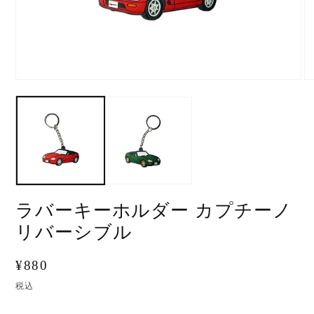
ラバーキーホルダー カプチーノ
リバーシブル
通
¥880
常
税込
価