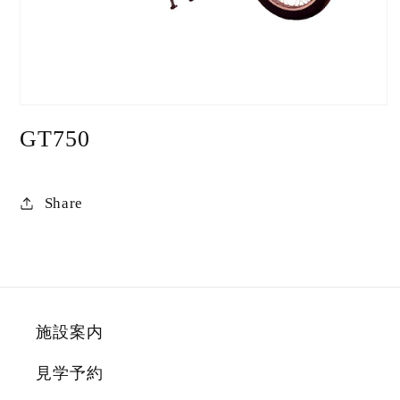
モ
ー
GT750
ダ
ル
で
メ
Share
デ
ィ
ア
(1)
を
開
く
施設案内
見学予約